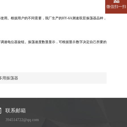
微信扫一扫
荡使用。根据用户的不同需要，我厂生产的
HY-6A
测速双层振荡器品种，
节调速电位器旋钮。振荡速度数显显示，可根据显示数字决定自己所要的
多用振荡器
联系邮箱
394514722@qq.com