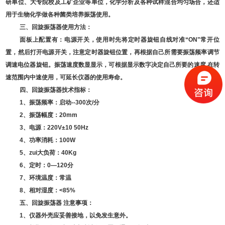
研单位、大专院校及工矿企业等单位，化学分析及各种试样混合均匀场合，还适
用于生物化学做各种菌类培养振荡使用。
三、回旋
振荡器
使用方法：
面板上配置有：电源开关，使用时先将定时器旋钮自线对准
“ON"
常开位
置，然后打开电源开关，注意定时器旋钮位置，再根据自己所需要振荡频率调节
调速电位器旋钮。振荡速度数显显示，可根据显示数字决定自己所要的速度
.
在转
速范围内中速使用，可延长仪器的使用寿命。
四、
回旋振荡器
技术指标：
1
、振荡频率：启动
--300
次
/
分
2
、振荡幅度：
20mm
3
、电源：
220V±10 50Hz
4
、功率消耗：
100W
5
、zui大负荷：
40Kg
6
、定时：
0—120
分
7
、环境温度：常温
8
、相对湿度：
<85%
五、
回旋振荡器
注意事项：
1
、仪器外壳应妥善接地，以免发生意外。