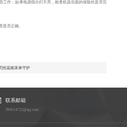
否工作；如果电源指示灯不亮，检查机器后面的保险丝是否完
置是否正确。
式恒温摇床来守护
联系邮箱
394514722@qq.com