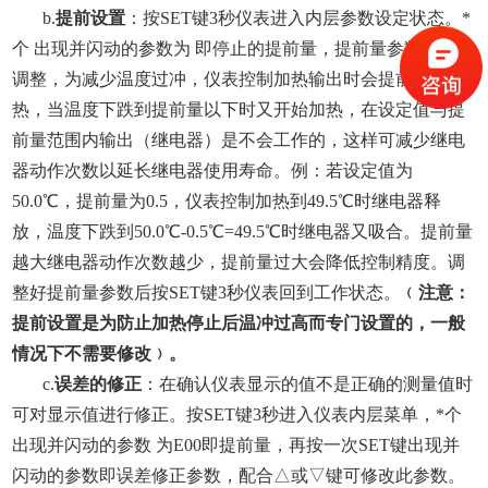
b.
提前设置
：按SET键3秒仪表进入内层参数设定状态。*
个 出现并闪动的参数为 即停止的提前量，提前量参数要慎重
调整，为减少温度过冲，仪表控制加热输出时会提前截止加
热，当温度下跌到提前量以下时又开始加热，在设定值与提
前量范围内输出（继电器）是不会工作的，这样可减少继电
器动作次数以延长继电器使用寿命。例：若设定值为
50.0℃，提前量为0.5，仪表控制加热到49.5℃时继电器释
放，温度下跌到50.0℃-0.5℃=49.5℃时继电器又吸合。提前量
越大继电器动作次数越少，提前量过大会降低控制精度。调
整好提前量参数后按SET键3秒仪表回到工作状态。
﹙注意：
提前设置是为防止加热停止后温冲过高而专门设置的，一般
情况下不需要修改﹚。
c.
误差的修正
：在确认仪表显示的值不是正确的测量值时
可对显示值进行修正。按SET键3秒进入仪表内层菜单，*个
出现并闪动的参数 为E00即提前量，再按一次SET键出现并
闪动的参数即误差修正参数，配合△或▽键可修改此参数。