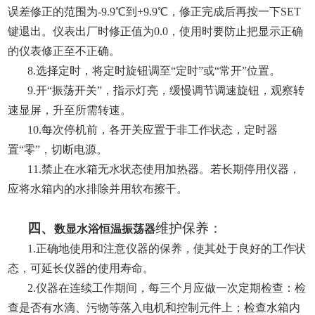
误差修正的范围为-9.9℃到+9.9℃，修正完成后再按一下SET
键退出。仪表出厂时修正值为0.0，使用时要防止把显示正确
的仪表修正至不正确。
8.
选择定时，将定时旋钮调至“定时”或“常开”位置。
9.
开“振荡开关”，指示灯亮，缓慢调节调速旋钮，观察转
速显屏，升至所需转速。
10.
每次停机前，各开关应置于非工作状态，定时器
置“零”，切断电源。
11.
禁止在水箱无水状态使用加热器。若长期停用仪器，
应将水箱内的水排除并用软布擦干。
四、
维护保养：
数显水浴恒温振荡器
1.
正确地使用和注意仪器的保养，使其处于良好的工作状
态，可延长仪器的使用寿命。
2.
仪器在连续工作期间，每三个月应做一次定期检查：检
查是否有水滴、污物等落入电机和控制元件上；检查水箱内