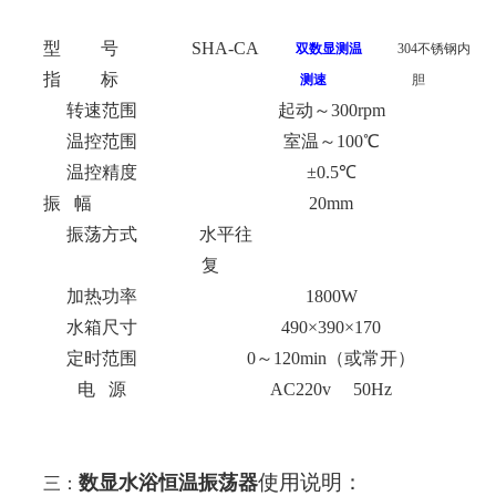
型 号
SHA-CA
双数显测温
304
不锈钢内
指 标
测速
胆
转速范围
起动～300rpm
温控范围
室温～100℃
温控精度
±0.5℃
振 幅
20mm
振荡方式
水平往
复
加热功率
1800W
水箱尺寸
490
×390×170
定时范围
0
～120min（或常开）
电 源
AC220v 50Hz
使用说明：
数显水浴恒温振荡器
三：