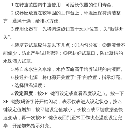
1.
在转速范围内中速使用，可延长仪器的使用寿命。
2.
仪器应放置在较牢固的工作台上，环境应保持清洁整
齐，通风干燥，给排水方便。
3.
使用仪器前，先将调速旋钮置于zui小位置，关“振荡开
关”。
4.
装培养试瓶应注意以下几点：①均匀分布；②装液量不
能偏少，防止产生试瓶漂浮；③密封好试瓶口，防止凝结的
水珠滴入试瓶。
5.
将自来水注入水箱，水位应略高于培养试瓶的内液面。
6.
接通外电源，将电源开关置于“开”的位置，指示灯亮。
7.
选择恒温温度：
a.
设定温度
：按SET键可设定或查看温度设定点。按一下
SET键数码管字符开始闪动，表示仪表进入设定状态，按△
键设定值增加，按▽键设定值减小，长按△或▽键数据会快
速变动，再一次按SET键仪表回到正常工作状态温度设定完
毕，开始加热指示灯亮。