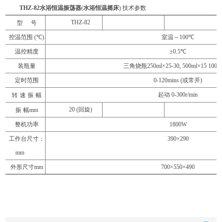
THZ-82
水浴恒温振荡器
(
水浴恒温摇床
)
技术参数
THZ-82
型
号
控温范围
(
℃
)
室温～
100
℃
温控精度
±0.5
℃
装瓶量
三角烧瓶
250ml×25-30, 500ml×15 1000
定时范围
0-120mins (
或常开
)
起动
0-300r/min
转
速
振
幅
20 (
回旋
)
振
幅
mm
整机功率
1800W
工作台尺寸：
390×290
mm
外形尺寸
mm
700×550×490