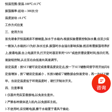
恒温范围
:
室温
-100
℃
±0.5
℃
振荡频率
:
起动～
300
次
/
分
温度波动
±0.1
℃
工作方式往复
三、使用方法
首先请拿开恒温摇床不锈钢盖
,
加水于水箱内
.
根据实验需要控制加水量
,
但至少应
一般加入水箱的
2/3
为好
.
加水过多
,
振荡时水会溢出影响实验
.
然后将需振荡培养的
上
,
接通电源
,
合上电源开关
,
打开定时器至常闭
“ON”
或您所需设置时间
,
指示灯亮
,
速旋钮控制
,
从左至右由低速向高速调节。
设定温度：按
SET
键可设定或查看温度设定点
,
按一下
SET
键数码管字符开始闪动
定值增加，按
▽
键设定值减小，长按
Δ
键或
▽
键数据会快速变动，再一次
SET
键仪
毕。当设定温度低于环境温度时，请打开制冷开关。
四、注意事项
1
仪器外壳应妥善接地
,
以免发生意外。
2
严禁各种液体进入机内
,
以免损坏主机。
3
不使用时
,
应切断电源
,
擦干水箱置于通风干燥处
.