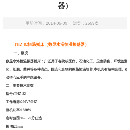
器）
更新时间：2014-05-09
浏览：2559次
THZ-82
恒温摇床（数显水浴恒温振荡器）
一、概况
数显水浴恒温振荡摇床：广泛用于各院校医疗、石油化工、卫生防疫、环境监测
化、细胞、菌种等各种流态、固态化合物的振荡恒温培养
.
本机具有结构合理、操
员得心应手的理想设备。
二、主要技术参数
型号
:THZ-82
工作电源
:220V50HZ
整机功率
:1880W
定时范围
:0
～
120
分任选
振
幅
20mm