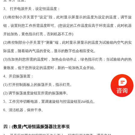
3
、
打开电源开关，设定恒温温度：
(1)
将控制小开关置于
“
设定
”
段，此时显示屏显示的温度为设定的温度，调节旋
钮，设置到您工作所需温度即可。
(
您设定的工作温度应高于环境温度，此时机器
开始加热，黄色指示灯亮，否则机器不工作
)
(2)
将控制部分小开关置于
“
测量
”
端，此时显示屏显示的温度为试验箱内空气的实
际温度，随着箱内气温的变化，显示的数字也会相应变化。
(3)
当加热到您所需的温度时，加热会自动停止，绿色指示灯亮；当试验箱内的热
量散发，低于您所设定的温度时，新的一轮加热又会开始。
4
、开启振荡装置：
(1)
打开控制面板上的振荡开关，指示灯亮。
(2)
调节振荡速度旋钮至所需的振荡频率。
5
、工作完毕切断电源，置调速旋钮与控温旋钮至zui低点。
6
、清洁机器，保持干净。
四：
(
数显
)
气浴恒温振荡器注
意事项