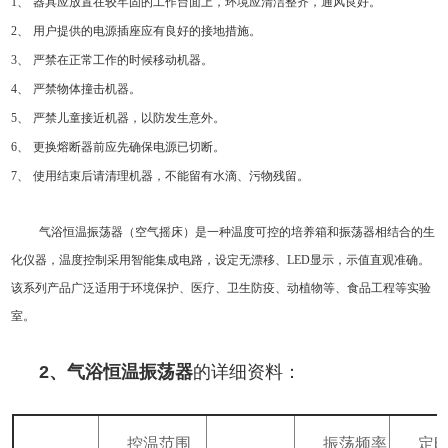
1
、
器具应放置在较牢固的工作台面上，环境应清洁整齐，通风良好。
2
、
用户提供的电源插座应有良好的接地措施。
3
、
严禁在正常工作的时候移动机器。
4
、
严禁物体撞击机器。
5
、
严禁儿童接近机器，以防发生意外。
6
、
更换熔断器前应先确保电源已切断。
7
、
使用结束后请清理机器，不能留有水滴、污物残留。
气浴恒温振荡器（空气摇床）是一种温度可控的培养箱和振荡器相结合的生
化仪器，温度控制采用智能集成电路，设定无漂移、
LED
显示，示值直观准确。
该系列产品广泛适用于环境保护、医疗、卫生防疫、动植物等、食品工程等实验
室。
2
、气浴恒温振荡器
的详细资料：
控温范围
振荡频率
定