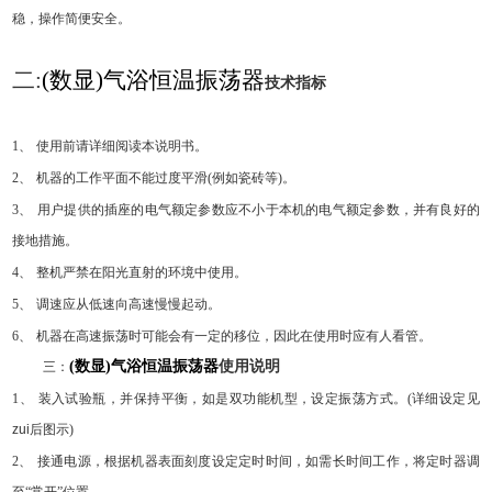
稳，操作简便安全。
二
:
(
数显
)
气浴恒温振荡器
技术指标
1
、
使用前请详细阅读本说明书。
2
、
机器的工作平面不能过度平滑
(
例如瓷砖等
)
。
3
、
用户提供的插座的电气额定参数应不小于本机的电气额定参数，并有良好的
接地措施。
4
、
整机严禁在阳光直射的环境中使用。
5
、
调速应从低速向高速慢慢起动。
6
、
机器在高速振荡时可能会有一定的移位，因此在使用时应有人看管。
(
数显
)
气浴恒温振荡器
使用说明
三：
1
、
装入试验瓶，并保持平衡，如是双功能机型，设定振荡方式。
(
详细设定见
zui后图示
)
2
、
接通电源，根据机器表面刻度设定定时时间，如需长时间工作，将定时器调
至
“
常开
”
位置。