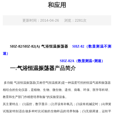
和应用
更新时间：2014-04-26
浏览：2281次
SHZ-82/SHZ-82(A)
气浴恒温振荡器
SHZ-82
（数显测温不测
速）
（数显测温
测速）
SHZ-82A
+
一
:
气浴恒温振荡器
产品简介
多功能
气浴恒温振荡器
(
又称空气恒温摇床
)
是一种温度可控的恒温气箱和振荡器
相结合的生化仪器，是植物、生物、微生物、遗传、病毒、环保、医学等科研、
教育和生产部门作精密培养制备*的实验室设备。
其主要特点：
(1)
温控，数字显示；
(2)
开设有补氧孔；
(3)
设有机械定时；
(4)
弹簧
试瓶架特别适合做多种对比试验的生物样品的培养制备；
(5)
无级调速，运转平