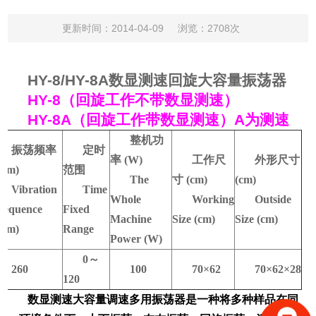
更新时间：2014-04-09
浏览：2708次
HY-8/HY-8A
数显测速回旋大容量振荡器
HY-8
（回旋工作不带数显测速）
HY-8A
（回旋工作带数显测速）
A
为测速
整机功
振荡频率
定时
率 (W)
工作尺
外形尺寸
rpm)
范围
The
寸 (cm)
(cm)
Vibration
Time
Whole
Working
Outside
requence
Fixed
Machine
Size (cm)
Size (cm)
rpm)
Range
Power (W)
0
～
260
100
70×62
70×62×28
120
数显测速大容量调速多用振荡器是一种将多种样品在同