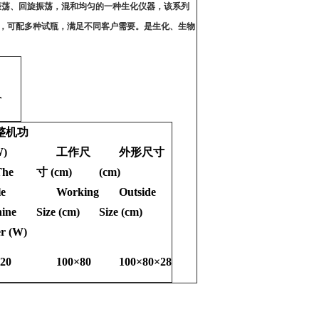
振荡、回旋振荡，混和均匀的一种生化仪器，该系列
，可配多种试瓶，满足不同客户需要。是生化、生物
r
整机功
)
工作尺
外形尺寸
The
寸
(cm)
(cm)
e
Working
Outside
ine
Size (cm)
Size (cm)
r (W)
20
100
×
80
100
×
80
×
28