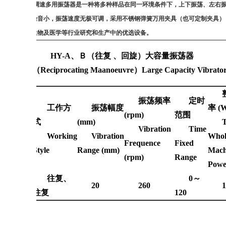
润华大容量调速多用振荡器是一种将多种样品在同一环境条件下，上下振荡、左右
品运行平稳，噪音小，振荡速度无极可调，采用不锈钢弹簧万用夹具（也可定制夹具）
程、教学、微生物及医学等行业研究和生产中的优选设备。
HY-A
、Ｂ（往复 、回旋）大容量振荡器
HY-A
Ｂ（
Reciprocating Maanoeuvre
）
Large Capacity Vibrato
振荡频率
定时
工作方
振荡幅度
率
(W
(rpm)
范围
型 号
式
(mm)
Vibration
Time
TypeNo.
Working
Vibration
Whol
Frequence
Fixed
Style
Range (mm)
Mach
(rpm)
Range
Powe
往复、
0
～
HY-A/B
20
260
1
往复
120