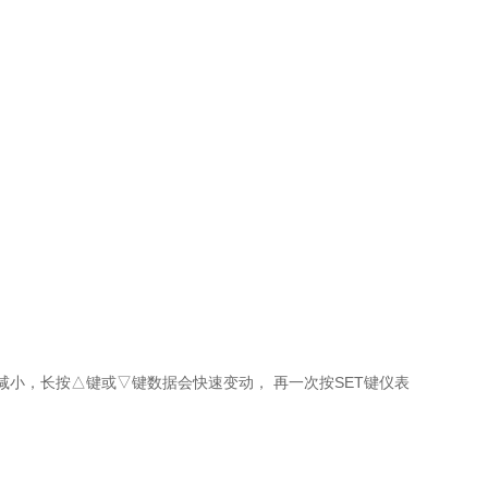
减小，长按△键或▽键数据会快速变动， 再一次按SET键仪表