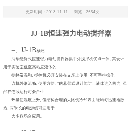
更新时间：2013-11-11
浏览：2654次
JJ-1B恒速强力电动搅拌器
JJ-1B
一、
概述
润华悬臂式恒速强力
电动搅拌器
集中外搅拌机优点一体, 其设计
用于实验室低至高粘度液体的
搅拌及温和, 搅拌机必须安装在支座上使用, 不可手持操作.
该机外形流畅, 使用方便, *的悬臂式设计能防止液体进入机内, 虽
然在连续运行时会产生
热量使温度上升, 但结构合理的大比例冷却表面能均匀迅速地散
热, 两米长的电源线可适用于
大多数场合应用。