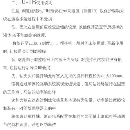
JJ-1B
二、
使用说明
注意, 调速旋钮出厂时预设在zui高速度（刻度10）以保护驱动系
统在运输搬运过程中不受损
伤。因此在使用前应检查旋钮的设定, 以确保其适宜于所搅拌的
液体:若不能确定的速度,
将旋钮至zui低（刻度1）。搅拌机一段时间未使用后, 重新使用
时, 初接通会听到磨擦噪
音, 这是由于磨擦轮衬上的预应力所致, 对搅拌机的功能没有损
害, 短暂运行后噪音即会消
失。钻夹头和搅拌轴允许塞入夹持的搅拌杆直径为zui大100mm。
该机通过摩擦轮驱动系统实现无级调速，但马达始终运行在固定
的工作点，马达的功率输出转
速和力矩在该点达到优化值且基本保持为常量。功率通过摩擦轮
和装有一对塑胶偶联器上的中
轴传递到搅拌轴。两齿轮系配置在相同的两个轴上形成可手动调
节的两档速度。若忽略功率传