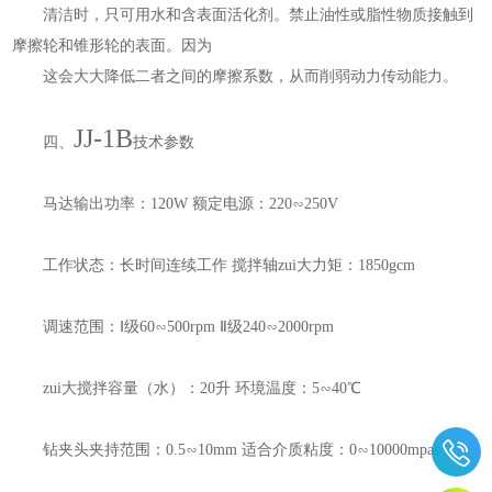
清洁时，只可用水和含表面活化剂。禁止油性或脂性物质接触到
摩擦轮和锥形轮的表面。因为
这会大大降低二者之间的摩擦系数，从而削弱动力传动能力。
JJ-1B
四、
技术参数
马达输出功率：120W 额定电源：220∽250V
工作状态：长时间连续工作 搅拌轴zui大力矩：1850gcm
调速范围：Ⅰ级60∽500rpm Ⅱ级240∽2000rpm
zui大搅拌容量（水）：20升 环境温度：5∽40℃
钻夹头夹持范围：0.5∽10mm 适合介质粘度：0∽10000mpas