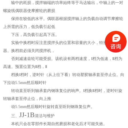
输中的耗损，搅拌轴端的功率始终等于马达输出，中轴上的一对
螺旋线偶联器使摩擦轮的磨损
保持在较低的水平。偶联器根据搅拌轴上的负载自动调节摩擦轮
上所需的压力，低负载引起低
下压，高负载引起高下压。
实验中换档时应注意搅拌头的位置和容量的大小，特别是玻璃容
器。换档前必须关闭搅拌机，
否则减速齿轮可能受损。该机设有两档速度，Ⅰ档为低速，Ⅱ档为
高速。预置位置为Ⅱ档，Ⅱ
档换Ⅰ档时，逆时针（从上往下看）转动塑胶轴承套至停止位。向
下拉动5.5mm然后顺时针
转动直至听到轴承套内钢珠复位的响声。Ⅰ档换Ⅱ档时，逆时针旋
转轴承套至停止位，向上推
动
5.5mm然后顺时针旋转直至听到钢珠复位声。
JJ-1B
三、
清洁与维护
本机只会在零部件长期自然磨损和老化后才可能失效。