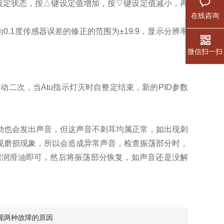
设定状态，按△键设定值增加，按▽键设定值减小，再
在线咨询
1度传感器误差的修正的范围为±19.9，显示分辨率
微信扫一扫
二次，当Atu指示灯灭时自整定结束，新的PID参数
也会发出声音，但这声音不刺耳均属正常，如出现刺
现磨损现象，所以会造成异常声音，检查振荡部分时，
需润滑油即可，然后将振荡部分恢复，如声音还是没解
现两种故障的原因