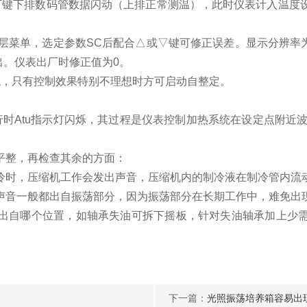
T键下排数码管数据闪动（上排正常测温），此时仪表计入温度
菜单，选定参数SC后配合△或▽键可修正误差。显示分辨率为0.
退出。仪表出厂时修正值为0。
，只有控制效果特别不理想时方可启动自整定。
Atu指示灯闪烁，其过程是仪表控制加热系统在设定点附近波动
整，再检查其余的方面：
时，压缩机工作会发出声音，压缩机内的制冷液在制冷管内流动
声音一般都出自振荡部分，因为振荡部分在长期工作中，难免出
出自哪个位置，如轴承失油可拆下摇板，针对失油轴承加上少
下一篇：
光照振荡培养箱容易出