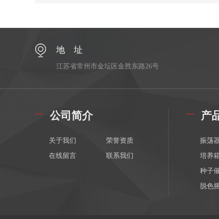
地 址
江苏省常州市金坛区金胜东路26号
公司简介
产
关于我们
荣誉资质
振荡
在线留言
联系我们
培养
种子
脱色
漩涡
恒温