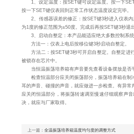
1、设定温度：按SET键可设定温度。按一下SE
按一下SET键仪表回到正常工作状态温度设定完毕。
2、传感器误差的修正：按SET键3秒进入仪表内层
为1度的修正范围为±50度。完成后再按SET键3秒
3、启动自整定：本产品能适应绝大多数控制系统
方法一：仪表上电后按移位键3秒启动自整定。
方法二：按SET键3秒可开启自整定。自整定进行时
被锁存在芯片中。
当恒温振荡培养箱有声音要先查看设备摆放是否平
检查恒温部分应关闭振荡部分，振荡培养箱在制冷
耳的声音、碰撞的声音，就应做进一步检查。有异常
应关闭恒温部分，将振荡转速调至慢速仔细观察声音
决，就应与厂家取得。
上一篇：
全温振荡培养箱温度均匀度的调整方式