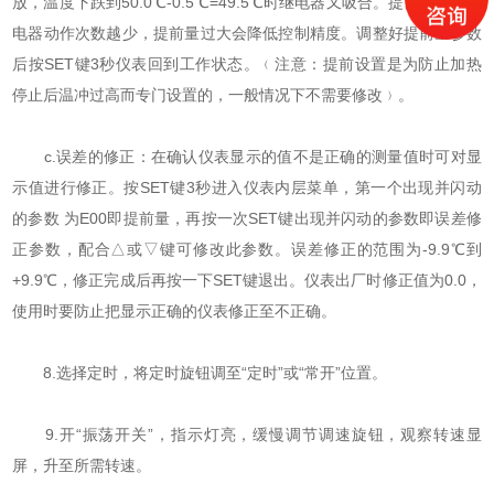
放，温度下跌到50.0℃-0.5℃=49.5℃时继电器又吸合。提前量越大继
电器动作次数越少，提前量过大会降低控制精度。调整好提前量参数
后按SET键3秒仪表回到工作状态。﹙注意：提前设置是为防止加热
停止后温冲过高而专门设置的，一般情况下不需要修改﹚。
c.误差的修正：在确认仪表显示的值不是正确的测量值时可对显
示值进行修正。按SET键3秒进入仪表内层菜单，第一个出现并闪动
的参数 为E00即提前量，再按一次SET键出现并闪动的参数即误差修
正参数，配合△或▽键可修改此参数。误差修正的范围为-9.9℃到
+9.9℃，修正完成后再按一下SET键退出。仪表出厂时修正值为0.0，
使用时要防止把显示正确的仪表修正至不正确。
8.选择定时，将定时旋钮调至“定时”或“常开”位置。
9.开“振荡开关”，指示灯亮，缓慢调节调速旋钮，观察转速显
屏，升至所需转速。